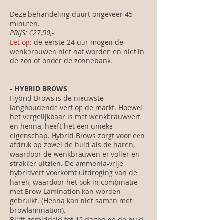
Deze behandeling duurt ongeveer 45
minuten.
PRIJS:
€27,50,-
Let op:
de eerste 24 uur mogen de
wenkbrauwen niet nat worden en niet in
de zon of onder de zonnebank.
- ​HYBRID BROWS
Hybrid Brows is de nieuwste
langhoudende verf op de markt. Hoewel
het vergelijkbaar is met wenkbrauwverf
en henna, heeft het een unieke
eigenschap. Hybrid Brows zorgt voor een
afdruk op zowel de huid als de haren,
waardoor de wenkbrauwen er voller en
strakker uitzien. De ammonia-vrije
hybridverf voorkomt uitdroging van de
haren, waardoor het ook in combinatie
met Brow Lamination kan worden
gebruikt.
(Henna kan niet samen met
browlamination).
Blijft gemiddeld tot 10 dagen op de huid