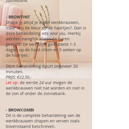
zonnebank.
- BROWTINT
Shape jij altijd je eigen wenkbrauwen,
maar mis de kleur op de haartjes?. Dan is
deze behandeling iets voor jou. Hierbij
worden namelijk alleen de haren
geverfd.
De verf blijft gemiddeld 1-3
dagen op de huid zitten en 5 weken op
de haartjes.​
Deze behandeling duurt ongeveer 20
minuten.
PRIJS: €22,50,-
Let op:
de eerste 24 uur mogen de
wenkbrauwen niet nat worden en niet in
de zon of onder de zonnebank.
- BROWCOMBI
Dit is de complete behandeling van de
wenkbrauwen shapen en verven zoals
bovenstaand beschreven.​