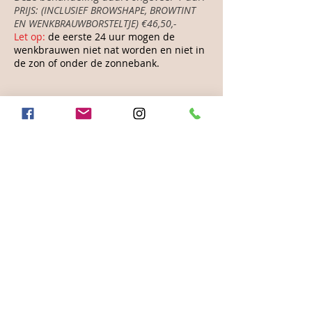
PRIJS:
(INCLUSIEF BROWSHAPE, BROWTINT
EN WENKBRAUWBORSTELTJE) €46,50,-
Let op:
de eerste 24 uur mogen de
wenkbrauwen niet nat worden en niet in
de zon of onder de zonnebank.
TEEN BROWS
Wenkbrauwen zijn tegenwoordig erg
belangrijk bij de jonge tiener meiden. Wil
je voorkomen dat ze zelf gaan plukken?
Boek dan deze behandeling en kom
samen naar de afspraak. Alleen met
toestemming van ouders kan ik aan de
wenkbrauwen beginnen. Ik vraag wat de
wensen zijn en kijk of dit ook mogelijk is.
Deze behandeling duurt ongeveer tussen
de 20 en 40 minuten.
PRIJS: vanaf €17,50 - €27,50,- (afhankelijk
van de keuzes)
Let op:
de eerste 24 uur mogen de
wenkbrauwen niet nat worden en niet in